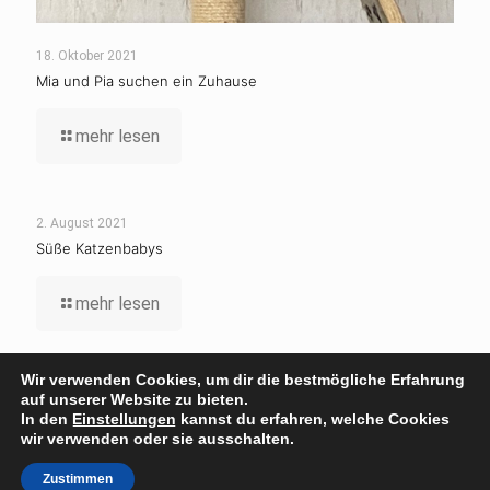
18. Oktober 2021
Mia und Pia suchen ein Zuhause
mehr lesen
2. August 2021
Süße Katzenbabys
mehr lesen
Wir verwenden Cookies, um dir die bestmögliche Erfahrung
© 1960-2020 Tierschutzverein Wolfsburg |
Impressum
|
auf unserer Website zu bieten.
In den
Einstellungen
kannst du erfahren, welche Cookies
Datenschutz
| Website Umsetzung:
www.spowa-media.de
|
wir verwenden oder sie ausschalten.
Login
Zustimmen