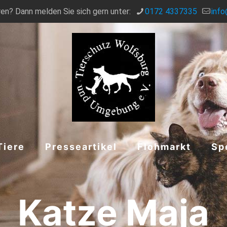
en? Dann melden Sie sich gern unter:
0172 4337335
info
Tiere
Presseartikel
Flohmarkt
Sp
Katze Maja