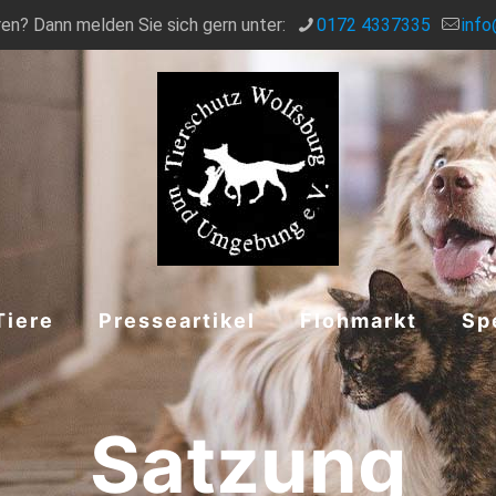
en? Dann melden Sie sich gern unter:
0172 4337335
info
Tiere
Presseartikel
Flohmarkt
Sp
Satzung