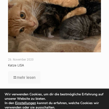
26. November 2020
Katze LISA
mehr lesen
Wir verwenden Cookies, um dir die bestmögliche Erfahrung auf
unserer Website zu bieten.
© 1960-2020 Tierschutzverein Wolfsburg |
Impressum
|
In den
Einstellungen
kannst du erfahren, welche Cookies wir
Datenschutz
| Website Umsetzung:
www.spowa-media.de
|
verwenden oder sie ausschalten.
Login